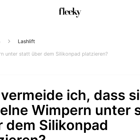
n
Lashlift
n unter statt über dem Silikonpad platzieren?
vermeide ich, dass s
elne Wimpern unter s
r dem Silikonpad