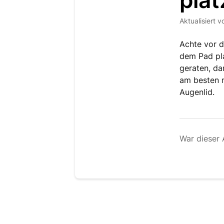
plat
Aktualisiert
v
Achte vor d
dem Pad pla
geraten, d
am besten 
Augenlid.
War dieser A